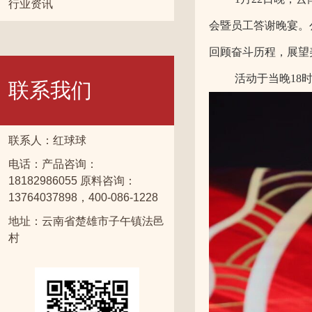
行业资讯
会暨员工答谢晚宴。
回顾奋斗历程，展望
活动于当晚18
联系我们
联系人：红球球
电话：产品咨询：
18182986055 原料咨询：
13764037898，400-086-1228
地址：云南省楚雄市子午镇法邑
村