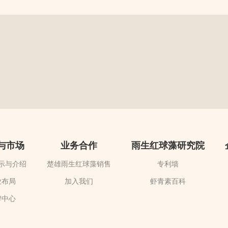
与市场
业务合作
雨生红球藻研究院
示与介绍
楚雄雨生红球藻销售
专利墙
业布局
加入我们
虾青素百科
牌中心